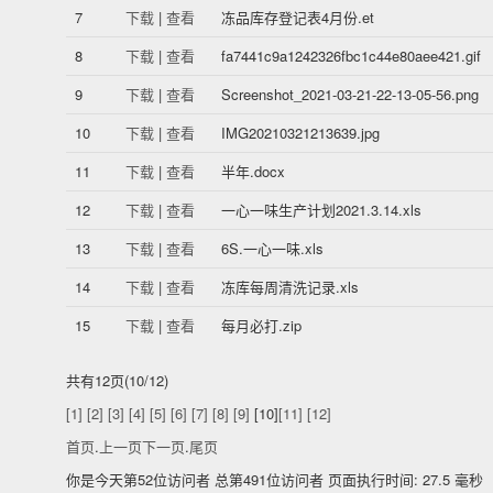
7
下载
|
查看
冻品库存登记表4月份.et
8
下载
|
查看
fa7441c9a1242326fbc1c44e80aee421.gif
9
下载
|
查看
Screenshot_2021-03-21-22-13-05-56.png
10
下载
|
查看
IMG20210321213639.jpg
11
下载
|
查看
半年.docx
12
下载
|
查看
一心一味生产计划2021.3.14.xls
13
下载
|
查看
6S.一心一味.xls
14
下载
|
查看
冻库每周清洗记录.xls
15
下载
|
查看
每月必打.zip
共有12页(10/12)
[1]
[2]
[3]
[4]
[5]
[6]
[7]
[8]
[9]
[10]
[11]
[12]
首页
.
上一页
下一页
.
尾页
你是今天第52位访问者 总第491位访问者
页面执行时间: 27.5 毫秒